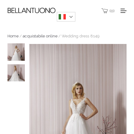
0
Home
/
acquistabile online
/ Wedding dress 8149