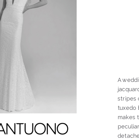
A weddi
jacquar
stripes
tuxedo 
makes t
peculia
detached