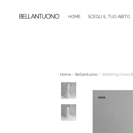
HOME
SCEGLI IL TUO ABITO
Home
/
Bellantuono
/ Wedding Dress B