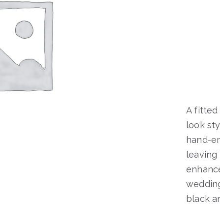
A fitte
look sty
hand-em
leaving
enhance
wedding
black a