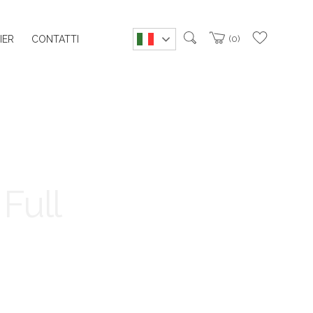
IER
CONTATTI
0
Full