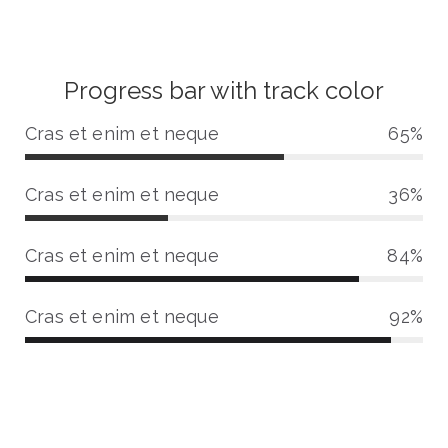
Progress bar with track color
Cras et enim et neque
65%
6
5
Cras et enim et neque
36%
%
3
C
6
o
Cras et enim et neque
84%
%
m
8
C
p
4
o
Cras et enim et neque
92%
l
%
m
e
9
C
p
t
2
o
l
e
%
m
e
C
p
t
o
l
e