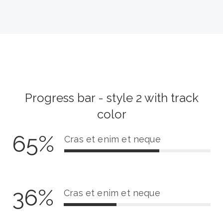
m
e
C
p
t
o
l
e
m
e
p
t
l
e
e
t
e
Progress bar - style 2 with track
color
65%
Cras et enim et neque
6
5
%
C
36%
Cras et enim et neque
o
3
m
6
p