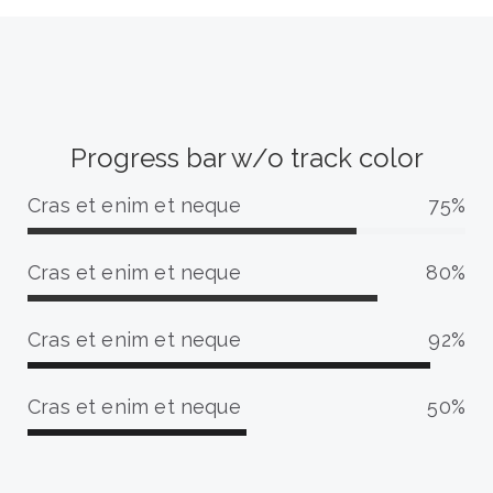
m
e
p
t
l
e
e
t
e
Progress bar w/o track color
Cras et enim et neque
75%
7
5
Cras et enim et neque
80%
%
8
C
0
o
Cras et enim et neque
92%
%
m
9
C
p
2
o
Cras et enim et neque
50%
l
%
m
e
5
C
p
t
0
o
l
e
%