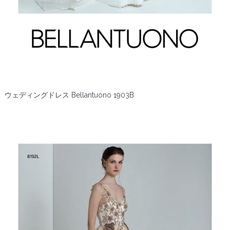
ウェディングドレス Bellantuono 1903B