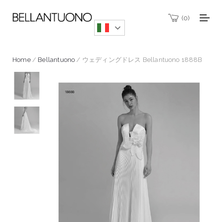
0
Home
/
Bellantuono
/ ウェディングドレス Bellantuono 1888B