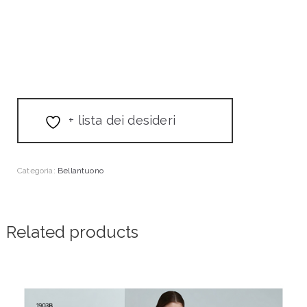
+ lista dei desideri
Categoria:
Bellantuono
Related products