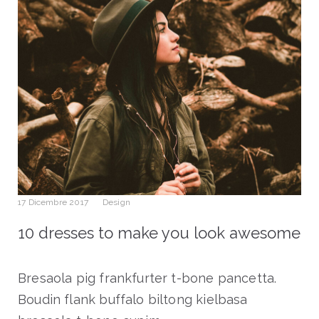
17 Dicembre 2017
Design
10 dresses to make you look awesome
Bresaola pig frankfurter t-bone pancetta.
Boudin flank buffalo biltong kielbasa